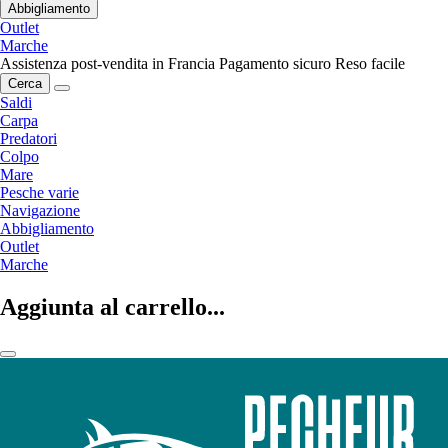
Abbigliamento
Outlet
Marche
Assistenza post-vendita in Francia
Pagamento sicuro
Reso facile
Cerca
Saldi
Carpa
Predatori
Colpo
Mare
Pesche varie
Navigazione
Abbigliamento
Outlet
Marche
Aggiunta al carrello...