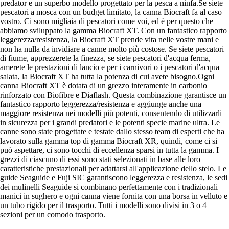
predator e un superbo modello progettato per la pesca a ninfa.Se siete
pescatori a mosca con un budget limitato, la canna Biocraft fa al caso
vostro. Ci sono migliaia di pescatori come voi, ed è per questo che
abbiamo sviluppato la gamma Biocraft XT. Con un fantastico rapporto
leggerezza/resistenza, la Biocraft XT prende vita nelle vostre mani e
non ha nulla da invidiare a canne molto più costose. Se siete pescatori
di fiume, apprezzerete la finezza, se siete pescatori d'acqua ferma,
amerete le prestazioni di lancio e per i carnivori o i pescatori d'acqua
salata, la Biocraft XT ha tutta la potenza di cui avete bisogno.Ogni
canna Biocraft XT è dotata di un grezzo interamente in carbonio
rinforzato con Biofibre e Diaflash. Questa combinazione garantisce un
fantastico rapporto leggerezza/resistenza e aggiunge anche una
maggiore resistenza nei modelli più potenti, consentendo di utilizzarli
in sicurezza per i grandi predatori e le potenti specie marine ultra. Le
canne sono state progettate e testate dallo stesso team di esperti che ha
lavorato sulla gamma top di gamma Biocraft XR, quindi, come ci si
può aspettare, ci sono tocchi di eccellenza sparsi in tutta la gamma. I
grezzi di ciascuno di essi sono stati selezionati in base alle loro
caratteristiche prestazionali per adattarsi all'applicazione dello stelo. Le
guide Seaguide e Fuji SIC garantiscono leggerezza e resistenza, le sedi
dei mulinelli Seaguide si combinano perfettamente con i tradizionali
manici in sughero e ogni canna viene fornita con una borsa in velluto e
un tubo rigido per il trasporto. Tutti i modelli sono divisi in 3 o 4
sezioni per un comodo trasporto.