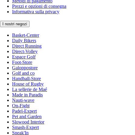
Metodi di pagamento
Prezzi e opzioni di consegna
Informativa sulla privacy
I nostri negozi
Basket-Center
Daily Bikers
Direct Running
Direct-Volley
Espace Golf
Foot-Store
Galoppostore
Golf and co
Handball-Store
House of Rugby
La sellerie de Maé
Made in Paradis
Nauti-wave
On-Fight
Padel-Expert
Pet and Garden
Slowood Interior
Smash-Expert
Sneak'In