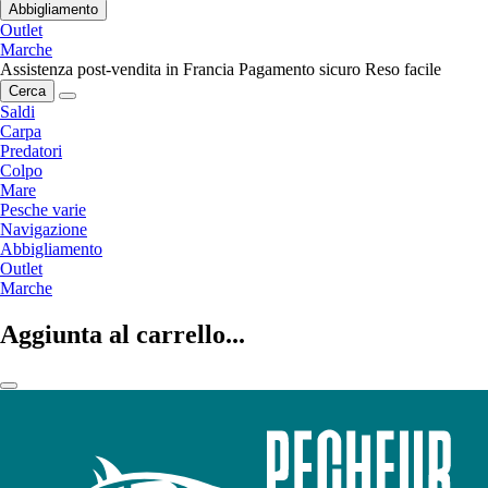
Abbigliamento
Outlet
Marche
Assistenza post-vendita in Francia
Pagamento sicuro
Reso facile
Cerca
Saldi
Carpa
Predatori
Colpo
Mare
Pesche varie
Navigazione
Abbigliamento
Outlet
Marche
Aggiunta al carrello...