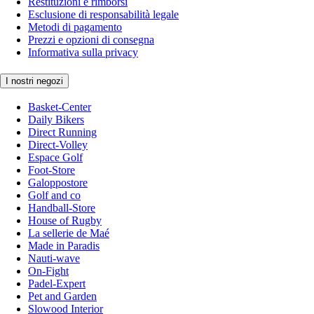
Restituzioni e rimborsi
Esclusione di responsabilità legale
Metodi di pagamento
Prezzi e opzioni di consegna
Informativa sulla privacy
I nostri negozi
Basket-Center
Daily Bikers
Direct Running
Direct-Volley
Espace Golf
Foot-Store
Galoppostore
Golf and co
Handball-Store
House of Rugby
La sellerie de Maé
Made in Paradis
Nauti-wave
On-Fight
Padel-Expert
Pet and Garden
Slowood Interior