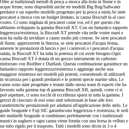
Oltre ai tradizionali metodi di pesca a mosca alla trota in fiume e in
acque ferme, sono disponibili anche tre modelli Big Bug/Saltwater
predator e un superbo modello progettato per la pesca a ninfa.Se siete
pescatori a mosca con un budget limitato, la canna Biocraft fa al caso
vostro. Ci sono migliaia di pescatori come voi, ed è per questo che
abbiamo sviluppato la gamma Biocraft XT. Con un fantastico rapporto
leggerezza/resistenza, la Biocraft XT prende vita nelle vostre mani e
non ha nulla da invidiare a canne molto più costose. Se siete pescatori
di fiume, apprezzerete la finezza, se siete pescatori d'acqua ferma,
amerete le prestazioni di lancio e per i carnivori o i pescatori d'acqua
salata, la Biocraft XT ha tutta la potenza di cui avete bisogno.Ogni
canna Biocraft XT è dotata di un grezzo interamente in carbonio
rinforzato con Biofibre e Diaflash. Questa combinazione garantisce un
fantastico rapporto leggerezza/resistenza e aggiunge anche una
maggiore resistenza nei modelli più potenti, consentendo di utilizzarli
in sicurezza per i grandi predatori e le potenti specie marine ultra. Le
canne sono state progettate e testate dallo stesso team di esperti che ha
lavorato sulla gamma top di gamma Biocraft XR, quindi, come ci si
può aspettare, ci sono tocchi di eccellenza sparsi in tutta la gamma. I
grezzi di ciascuno di essi sono stati selezionati in base alle loro
caratteristiche prestazionali per adattarsi all'applicazione dello stelo. Le
guide Seaguide e Fuji SIC garantiscono leggerezza e resistenza, le sedi
dei mulinelli Seaguide si combinano perfettamente con i tradizionali
manici in sughero e ogni canna viene fornita con una borsa in velluto e
un tubo rigido per il trasporto. Tutti i modelli sono divisi in 3 o 4