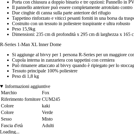
Porta con chiusura a doppio binario e tre opzioni: Pannello in PV
Il pannello anteriore può essere completamente arrotolato contro l
Due cinghie di canna sulla parte anteriore del rifugio
Tappetino rinforzato e viticci pesanti forniti in una borsa da tra
Costruito con un tessuto in poliestere traspirante e ultra robusto
Peso 15,9kg
Dimensioni: 235 cm di profondità x 295 cm di larghezza x 165 c
R-Series 1-Man XL Inner Dome
Si aggiunge al bivvy per 1 persona R-Series per un maggiore comfo
Cupola interna in zanzariera con tappetini con cerniera
Può rimanere attaccato al bivvy quando è ripiegato per lo stoccag
Tessuto principale 100% poliestere
Peso di 1,8 kg
Informazioni aggiuntive
Marchio
Fox
Riferimento fornitore
CUM245
Colore
kaki
Colore
Verde
Sesso
Misto
Fascia d'età
Adulti
Loading...