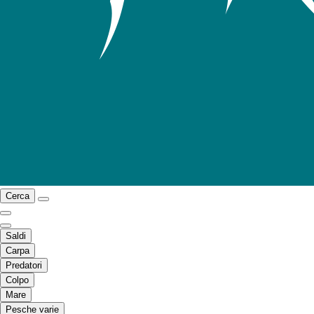
Cerca
Saldi
Carpa
Predatori
Colpo
Mare
Pesche varie