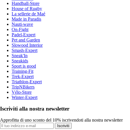
Handball-Store
House of Rugby
La sellerie de Maé
Made in Paradis
Nauti-wave
On-Fight
Padel-Expert
Pet and Garden
Slowood Interior
Smash-Expert
Sneak'In
Sneakids
Sport is good
Training-Fit
Trek-Expert
Triathlon-Expert
TripNBikers
Vélo-Store
Winter-Expert
Iscriviti alla nostra newsletter
Approfitta di uno sconto del 10% iscrivendoti alla nostra newsletter
Iscriviti