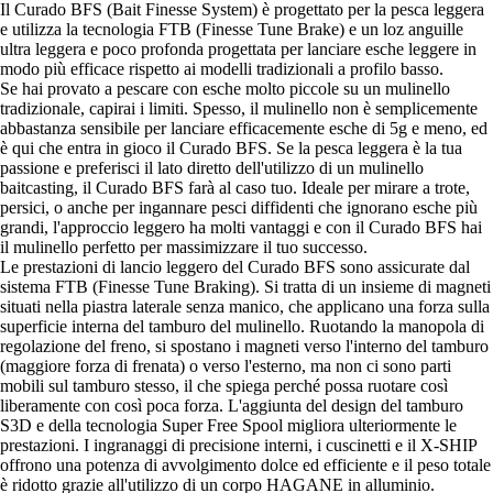
Il Curado BFS (Bait Finesse System) è progettato per la pesca leggera
e utilizza la tecnologia FTB (Finesse Tune Brake) e un loz anguille
ultra leggera e poco profonda progettata per lanciare esche leggere in
modo più efficace rispetto ai modelli tradizionali a profilo basso.
Se hai provato a pescare con esche molto piccole su un mulinello
tradizionale, capirai i limiti. Spesso, il mulinello non è semplicemente
abbastanza sensibile per lanciare efficacemente esche di 5g e meno, ed
è qui che entra in gioco il Curado BFS. Se la pesca leggera è la tua
passione e preferisci il lato diretto dell'utilizzo di un mulinello
baitcasting, il Curado BFS farà al caso tuo. Ideale per mirare a trote,
persici, o anche per ingannare pesci diffidenti che ignorano esche più
grandi, l'approccio leggero ha molti vantaggi e con il Curado BFS hai
il mulinello perfetto per massimizzare il tuo successo.
Le prestazioni di lancio leggero del Curado BFS sono assicurate dal
sistema FTB (Finesse Tune Braking). Si tratta di un insieme di magneti
situati nella piastra laterale senza manico, che applicano una forza sulla
superficie interna del tamburo del mulinello. Ruotando la manopola di
regolazione del freno, si spostano i magneti verso l'interno del tamburo
(maggiore forza di frenata) o verso l'esterno, ma non ci sono parti
mobili sul tamburo stesso, il che spiega perché possa ruotare così
liberamente con così poca forza. L'aggiunta del design del tamburo
S3D e della tecnologia Super Free Spool migliora ulteriormente le
prestazioni. I ingranaggi di precisione interni, i cuscinetti e il X-SHIP
offrono una potenza di avvolgimento dolce ed efficiente e il peso totale
è ridotto grazie all'utilizzo di un corpo HAGANE in alluminio.