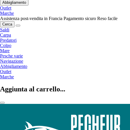
Abbigliamento
Outlet
Marche
Assistenza post-vendita in Francia
Pagamento sicuro
Reso facile
Cerca
Saldi
Carpa
Predatori
Colpo
Mare
Pesche varie
Navigazione
Abbigliamento
Outlet
Marche
Aggiunta al carrello...