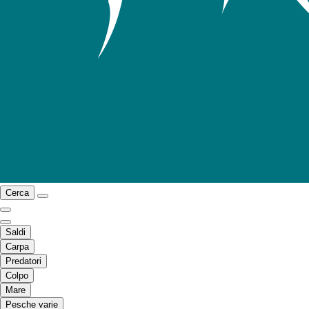
Cerca
Saldi
Carpa
Predatori
Colpo
Mare
Pesche varie