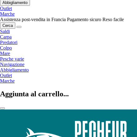
Abbigliamento
Outlet
Marche
Assistenza post-vendita in Francia
Pagamento sicuro
Reso facile
Cerca
Saldi
Carpa
Predatori
Colpo
Mare
Pesche varie
Navigazione
Abbigliamento
Outlet
Marche
Aggiunta al carrello...