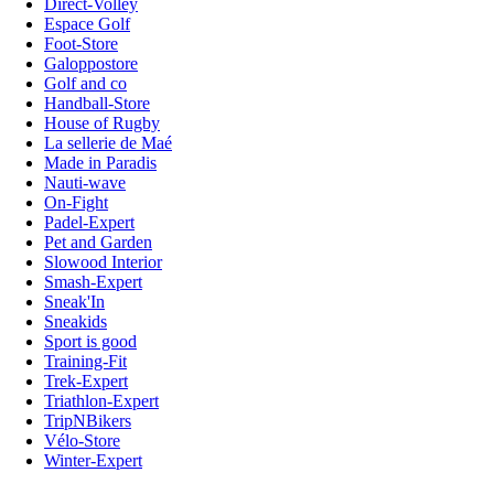
Direct-Volley
Espace Golf
Foot-Store
Galoppostore
Golf and co
Handball-Store
House of Rugby
La sellerie de Maé
Made in Paradis
Nauti-wave
On-Fight
Padel-Expert
Pet and Garden
Slowood Interior
Smash-Expert
Sneak'In
Sneakids
Sport is good
Training-Fit
Trek-Expert
Triathlon-Expert
TripNBikers
Vélo-Store
Winter-Expert