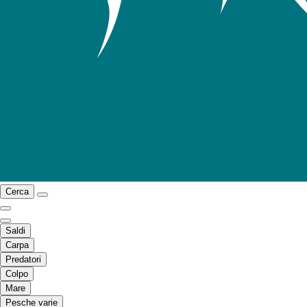
Cerca
Saldi
Carpa
Predatori
Colpo
Mare
Pesche varie