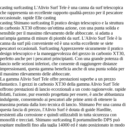
casting surfcasting L'Alivio Surf Tele è una canna da surf telescopica
che rappresenta un eccellente rapporto qualità-prezzo per il pescatore
occasionale. rapide Elle casting
casting Shimano surfcasting Il pratico design telescopico e la struttura
in carbonio XT30 offrono un'ottima azione, con una punta solida e
sensibile per il massimo rilevamento delle abboccate. si adatta a
un'ampia gamma di misure di piombi da surf. L'Alivio Surf Tele è la
canna da surf più conveniente ed è una scelta eccellente se siete
pescatori occasionali. Surfcasting Apprezzerete sicuramente il pratico
design telescopico e la maneggevolezza del grezzo in carbonio XT30,
perfetto anche per i pescatori principianti. Con una grande potenza di
lancio nelle sezioni inferiori, che consente di raggiungere distanze
impressionanti, questa gamma beneficia anche di una punta solida per
il massimo rilevamento delle abboccate.
La gamma Alivio Surf Tele offre prestazioni superbe a un prezzo
fantastico. I grezzi in carbonio XT30 della gamma Alivio Surf Tele
offrono prestazioni di lancio eccezionali a un costo ragionevole. rapide
Infatti, l'azione, pur essendo progettata per essere, è anche abbastanza
indulgente, consentendo ai pescatori alle prime armi di ottenere la
massima portata dalla loro tecnica di lancio. Shimano Per una canna di
questa fascia di prezzo, l'Alivio Surf è dotata di guide Hardlite,
resistenti alla corrosione e quindi utilizzabili in tutta sicurezza con
monofili e trecciati. Shimano surfcasting Il portamulinello DPS può
ospitare mulinelli fino alla taglia 14000 ed è stato posizionato in modo