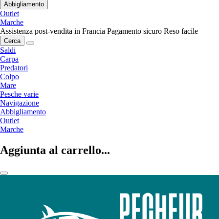
Abbigliamento
Outlet
Marche
Assistenza post-vendita in Francia
Pagamento sicuro
Reso facile
Cerca
Saldi
Carpa
Predatori
Colpo
Mare
Pesche varie
Navigazione
Abbigliamento
Outlet
Marche
Aggiunta al carrello...