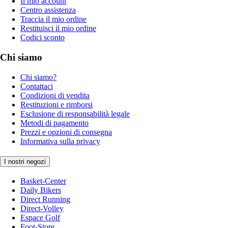
Il mio account
Centro assistenza
Traccia il mio ordine
Restituisci il mio ordine
Codici sconto
Chi siamo
Chi siamo?
Contattaci
Condizioni di vendita
Restituzioni e rimborsi
Esclusione di responsabilità legale
Metodi di pagamento
Prezzi e opzioni di consegna
Informativa sulla privacy
I nostri negozi
Basket-Center
Daily Bikers
Direct Running
Direct-Volley
Espace Golf
Foot-Store