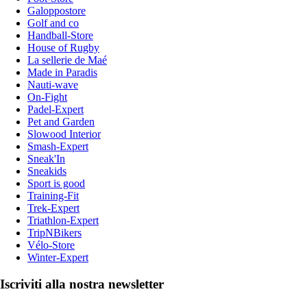
Galoppostore
Golf and co
Handball-Store
House of Rugby
La sellerie de Maé
Made in Paradis
Nauti-wave
On-Fight
Padel-Expert
Pet and Garden
Slowood Interior
Smash-Expert
Sneak'In
Sneakids
Sport is good
Training-Fit
Trek-Expert
Triathlon-Expert
TripNBikers
Vélo-Store
Winter-Expert
Iscriviti alla nostra newsletter