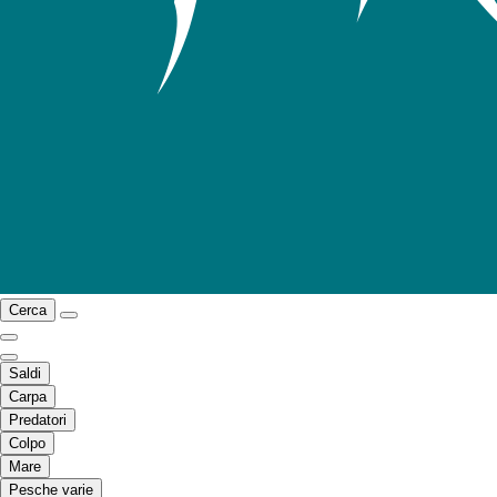
Cerca
Saldi
Carpa
Predatori
Colpo
Mare
Pesche varie