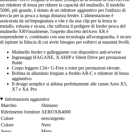
un riduttore di lenza per ridurre la capacità del mulinello. Il modello
5000, più grande, è dotato di un riduttore aggiuntivo per l'utilizzo di
treccia per la pesca a lunga distanza feeder. L'alimentazione è
assicurata da un'impugnatura a vite e da una clip per la lenza in
metallo, robusta e sicura, che rafforza il pedigree di feeder pesca del
mulinello XRVisualmente, l'aspetto discreto delAero XR è
sorprendente e, combinato con una tecnologia all'avanguardia, è sicuro
di ispirare la fiducia di cui avete bisogno per esibirvi ai massimi livelli.
Mulinello feeder e galleggiante con dispositivo anti-reverse
Ingranaggi HAGANE, X-SHIP e Silent Drive per prestazioni
fluide
Corpo leggero CI4+ G-Free e rotor per prestazioni elevate.
Bobina in alluminio forgiato a freddo AR-C e riduttore di lenza
aggiuntivo
Il design semplice si abbina perfettamente alle canne Aero X5,
X7 e X4. Pro
Informazioni aggiuntive
Marchio
Shimano
Riferimento fornitore
AEROXR4000
Colore
nero/argento
Colore
Nero
Sesso
Misto