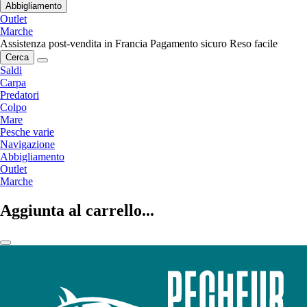
Abbigliamento
Outlet
Marche
Assistenza post-vendita in Francia
Pagamento sicuro
Reso facile
Cerca
Saldi
Carpa
Predatori
Colpo
Mare
Pesche varie
Navigazione
Abbigliamento
Outlet
Marche
Aggiunta al carrello...