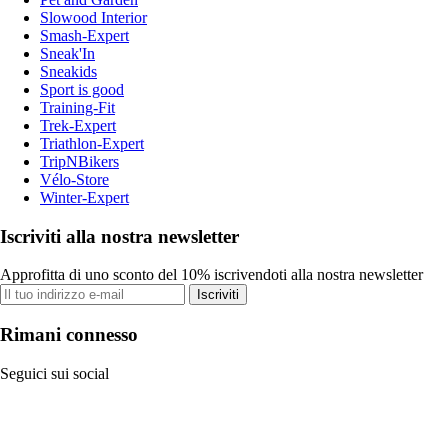
Slowood Interior
Smash-Expert
Sneak'In
Sneakids
Sport is good
Training-Fit
Trek-Expert
Triathlon-Expert
TripNBikers
Vélo-Store
Winter-Expert
Iscriviti alla nostra newsletter
Approfitta di uno sconto del 10% iscrivendoti alla nostra newsletter
Iscriviti
Rimani connesso
Seguici sui social