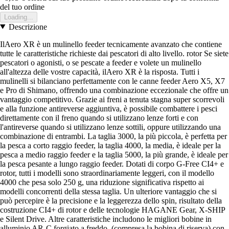
del tuo ordine
Loading...
Descrizione
IlAero XR è un mulinello feeder tecnicamente avanzato che contiene
tutte le caratteristiche richieste dai pescatori di alto livello. rotor Se siete
pescatori o agonisti, o se pescate a feeder e volete un mulinello
all'altezza delle vostre capacità, ilAero XR è la risposta. Tutti i
mulinelli si bilanciano perfettamente con le canne feeder Aero X5, X7
e Pro di Shimano, offrendo una combinazione eccezionale che offre un
vantaggio competitivo. Grazie ai freni a tenuta stagna super scorrevoli
e alla funzione antireverse aggiuntiva, è possibile combattere i pesci
direttamente con il freno quando si utilizzano lenze forti e con
l'antireverse quando si utilizzano lenze sottili, oppure utilizzando una
combinazione di entrambi. La taglia 3000, la più piccola, è perfetta per
la pesca a corto raggio feeder, la taglia 4000, la media, è ideale per la
pesca a medio raggio feeder e la taglia 5000, la più grande, è ideale per
la pesca pesante a lungo raggio feeder. Dotati di corpo G-Free CI4+ e
rotor, tutti i modelli sono straordinariamente leggeri, con il modello
4000 che pesa solo 250 g, una riduzione significativa rispetto ai
modelli concorrenti della stessa taglia. Un ulteriore vantaggio che si
può percepire è la precisione e la leggerezza dello spin, risultato della
costruzione CI4+ di rotor e delle tecnologie HAGANE Gear, X-SHIP
e Silent Drive. Altre caratteristiche includono le migliori bobine in
alluminio AR-C forgiato a freddo, (compresa la bobina di riserva) con