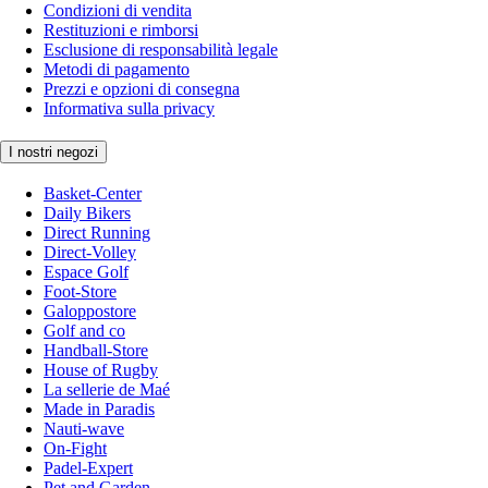
Condizioni di vendita
Restituzioni e rimborsi
Esclusione di responsabilità legale
Metodi di pagamento
Prezzi e opzioni di consegna
Informativa sulla privacy
I nostri negozi
Basket-Center
Daily Bikers
Direct Running
Direct-Volley
Espace Golf
Foot-Store
Galoppostore
Golf and co
Handball-Store
House of Rugby
La sellerie de Maé
Made in Paradis
Nauti-wave
On-Fight
Padel-Expert
Pet and Garden