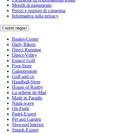
Metodi di pagamento
Prezzi e opzioni di consegna
Informativa sulla privacy
I nostri negozi
Basket-Center
Daily Bikers
Direct Running
Direct-Volley
Espace Golf
Foot-Store
Galoppostore
Golf and co
Handball-Store
House of Rugby
La sellerie de Maé
Made in Paradis
Nauti-wave
On-Fight
Padel-Expert
Pet and Garden
Slowood Interior
Smash-Expert