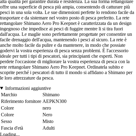
alta qualità per garantire durata e resistenza. La sua forma rettangolare
offre una superficie di pesca più ampia, consentendo di catturare più
pesci in una sola volta. Le sue dimensioni perfette lo rendono facile da
trasportare e da sistemare nel vostro posto di pesca preferito. La rete
rettangolare Shimano Aero Pro Keepnet è caratterizzata da un design
ingegnoso che impedisce ai pesci di fuggire mentre li si tira fuori
dall'acqua. Le maglie sono perfettamente progettate per consentire un
facile drenaggio dell'acqua, mantenendo i pesci al sicuro. La rete è
anche molto facile da pulire e da mantenere, in modo che possiate
godervi la vostra esperienza di pesca senza problemi. È l'accessorio
ideale per tutti i tipi di pescatori, sia principianti che esperti. Non
perdete l'occasione di migliorare la vostra esperienza di pesca con la
rete rettangolare Shimano Aero Pro Keepnet. Ordinatela subito e
scoprite perché i pescatori di tutto il mondo si affidano a Shimano per
le loro attrezzature da pesca.
Informazioni aggiuntive
Marchio
Shimano
Riferimento fornitore
AEPKN300
Colore
nero
Colore
Nero
Sesso
Misto
Fascia d'età
Adulti
Loading...