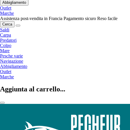
Abbigliamento
Outlet
Marche
Assistenza post-vendita in Francia
Pagamento sicuro
Reso facile
Cerca
Saldi
Carpa
Predatori
Colpo
Mare
Pesche varie
Navigazione
Abbigliamento
Outlet
Marche
Aggiunta al carrello...