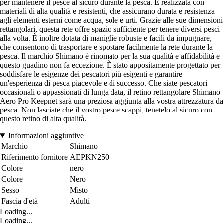
per mantenere il pesce al sicuro durante la pesca. È realizzata con
materiali di alta qualità e resistenti, che assicurano durata e resistenza
agli elementi esterni come acqua, sole e urti. Grazie alle sue dimensioni
rettangolari, questa rete offre spazio sufficiente per tenere diversi pesci
alla volta. È inoltre dotata di maniglie robuste e facili da impugnare,
che consentono di trasportare e spostare facilmente la rete durante la
pesca. Il marchio Shimano è rinomato per la sua qualità e affidabilità e
questo guadino non fa eccezione. È stato appositamente progettato per
soddisfare le esigenze dei pescatori più esigenti e garantire
un'esperienza di pesca piacevole e di successo. Che siate pescatori
occasionali o appassionati di lunga data, il retino rettangolare Shimano
Aero Pro Keepnet sarà una preziosa aggiunta alla vostra attrezzatura da
pesca. Non lasciate che il vostro pesce scappi, tenetelo al sicuro con
questo retino di alta qualità.
Informazioni aggiuntive
Marchio
Shimano
Riferimento fornitore
AEPKN250
Colore
nero
Colore
Nero
Sesso
Misto
Fascia d'età
Adulti
Loading...
Loading...