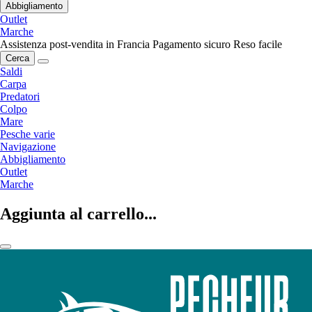
Abbigliamento
Outlet
Marche
Assistenza post-vendita in Francia
Pagamento sicuro
Reso facile
Cerca
Saldi
Carpa
Predatori
Colpo
Mare
Pesche varie
Navigazione
Abbigliamento
Outlet
Marche
Aggiunta al carrello...