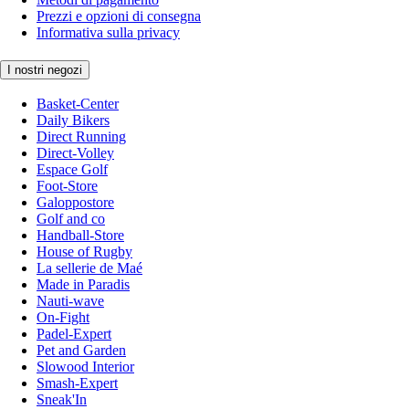
Prezzi e opzioni di consegna
Informativa sulla privacy
I nostri negozi
Basket-Center
Daily Bikers
Direct Running
Direct-Volley
Espace Golf
Foot-Store
Galoppostore
Golf and co
Handball-Store
House of Rugby
La sellerie de Maé
Made in Paradis
Nauti-wave
On-Fight
Padel-Expert
Pet and Garden
Slowood Interior
Smash-Expert
Sneak'In