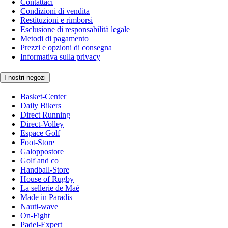
Contattaci
Condizioni di vendita
Restituzioni e rimborsi
Esclusione di responsabilità legale
Metodi di pagamento
Prezzi e opzioni di consegna
Informativa sulla privacy
I nostri negozi
Basket-Center
Daily Bikers
Direct Running
Direct-Volley
Espace Golf
Foot-Store
Galoppostore
Golf and co
Handball-Store
House of Rugby
La sellerie de Maé
Made in Paradis
Nauti-wave
On-Fight
Padel-Expert