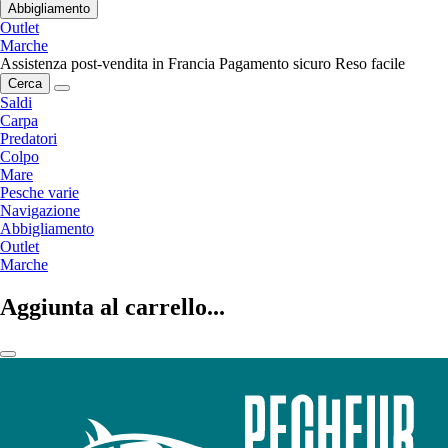
Abbigliamento
Outlet
Marche
Assistenza post-vendita in Francia
Pagamento sicuro
Reso facile
Cerca
Saldi
Carpa
Predatori
Colpo
Mare
Pesche varie
Navigazione
Abbigliamento
Outlet
Marche
Aggiunta al carrello...