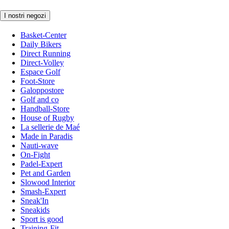
I nostri negozi
Basket-Center
Daily Bikers
Direct Running
Direct-Volley
Espace Golf
Foot-Store
Galoppostore
Golf and co
Handball-Store
House of Rugby
La sellerie de Maé
Made in Paradis
Nauti-wave
On-Fight
Padel-Expert
Pet and Garden
Slowood Interior
Smash-Expert
Sneak'In
Sneakids
Sport is good
Training-Fit