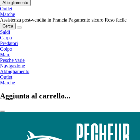
Abbigliamento
Outlet
Marche
Assistenza post-vendita in Francia
Pagamento sicuro
Reso facile
Cerca
Saldi
Carpa
Predatori
Colpo
Mare
Pesche varie
Navigazione
Abbigliamento
Outlet
Marche
Aggiunta al carrello...