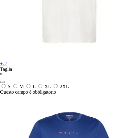
+-2
Taglia
*
S
M
L
XL
2XL
Questo campo è obbligatorio