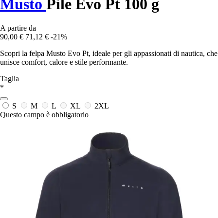
Musto
Pile Evo Pt 100 g
A partire da
90,00 €
71,12 €
-21%
Scopri la felpa Musto Evo Pt, ideale per gli appassionati di nautica, che
unisce comfort, calore e stile performante.
Taglia
*
S
M
L
XL
2XL
Questo campo è obbligatorio