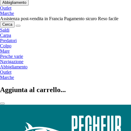
Abbigliamento
Outlet
Marche
Assistenza post-vendita in Francia
Pagamento sicuro
Reso facile
Cerca
Saldi
Carpa
Predatori
Colpo
Mare
Pesche varie
Navigazione
Abbigliamento
Outlet
Marche
Aggiunta al carrello...