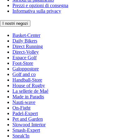
Prezzi e opzioni di consegna
Informativa sulla privacy
I nostri negozi
Basket-Center
Daily Bikers
Direct Running
Direct-Volley
Espace Golf
Foot-Store
Galoppostore
Golf and co
Handball-Store
House of Rugby
La sellerie de Maé
Made in Paradis
Nauti-wave
On-Fight
Padel-Expert
Pet and Garden
Slowood Interior
Smash-Expert
Sneak'In