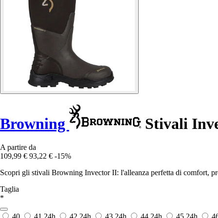
Browning
Stivali Inve
A partire da
109,99 €
93,22 €
-15%
Scopri gli stivali Browning Invector II: l'alleanza perfetta di comfort, p
Taglia
*
40
41
24h
42
24h
43
24h
44
24h
45
24h
4