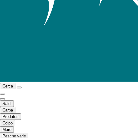
Cerca
Saldi
Carpa
Predatori
Colpo
Mare
Pesche varie