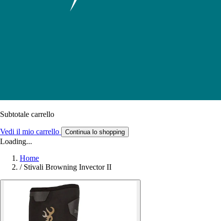
Subtotale carrello
Vedi il mio carrello
Continua lo shopping
Loading...
Home
/
Stivali Browning Invector II