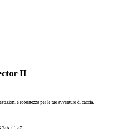
ctor II
restazioni e robustezza per le tue avventure di caccia.
6
24h
47