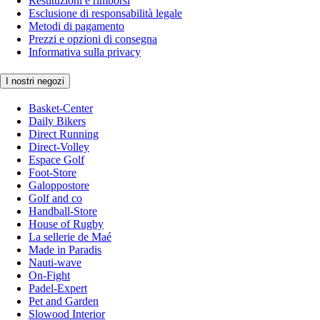
Restituzioni e rimborsi
Esclusione di responsabilità legale
Metodi di pagamento
Prezzi e opzioni di consegna
Informativa sulla privacy
I nostri negozi
Basket-Center
Daily Bikers
Direct Running
Direct-Volley
Espace Golf
Foot-Store
Galoppostore
Golf and co
Handball-Store
House of Rugby
La sellerie de Maé
Made in Paradis
Nauti-wave
On-Fight
Padel-Expert
Pet and Garden
Slowood Interior