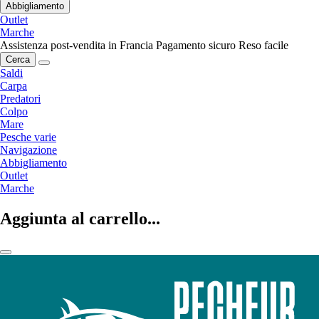
Abbigliamento
Outlet
Marche
Assistenza post-vendita in Francia
Pagamento sicuro
Reso facile
Cerca
Saldi
Carpa
Predatori
Colpo
Mare
Pesche varie
Navigazione
Abbigliamento
Outlet
Marche
Aggiunta al carrello...