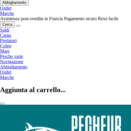
Abbigliamento
Outlet
Marche
Assistenza post-vendita in Francia
Pagamento sicuro
Reso facile
Cerca
Saldi
Carpa
Predatori
Colpo
Mare
Pesche varie
Navigazione
Abbigliamento
Outlet
Marche
Aggiunta al carrello...