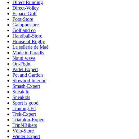
Direct Running
Direct-Volley
Espace Golf
Foot-Store
Galoppostore
Golf and co
Handball-Store
House of Rugby
La sellerie de Maé
Made in Paradis
Nauti-wave
On-Fight
Padel-Expert
Pet and Garden
Slowood Interior
Smash-Expert
Sneak'In
Sneakids
Sport is good
Training-Fit
Trek-Expert
Triathlon-Expert
TripNBikers
Vélo-Store
Winter-Expert