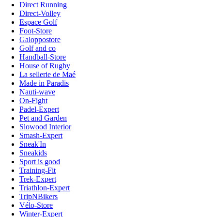
Direct Running
Direct-Volley
Espace Golf
Foot-Store
Galoppostore
Golf and co
Handball-Store
House of Rugby
La sellerie de Maé
Made in Paradis
Nauti-wave
On-Fight
Padel-Expert
Pet and Garden
Slowood Interior
Smash-Expert
Sneak'In
Sneakids
Sport is good
Training-Fit
Trek-Expert
Triathlon-Expert
TripNBikers
Vélo-Store
Winter-Expert