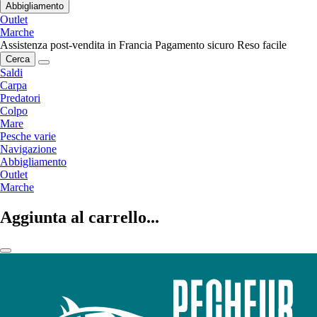
Abbigliamento
Outlet
Marche
Assistenza post-vendita in Francia
Pagamento sicuro
Reso facile
Cerca
Saldi
Carpa
Predatori
Colpo
Mare
Pesche varie
Navigazione
Abbigliamento
Outlet
Marche
Aggiunta al carrello...