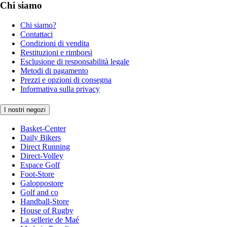
Chi siamo
Chi siamo?
Contattaci
Condizioni di vendita
Restituzioni e rimborsi
Esclusione di responsabilità legale
Metodi di pagamento
Prezzi e opzioni di consegna
Informativa sulla privacy
I nostri negozi
Basket-Center
Daily Bikers
Direct Running
Direct-Volley
Espace Golf
Foot-Store
Galoppostore
Golf and co
Handball-Store
House of Rugby
La sellerie de Maé