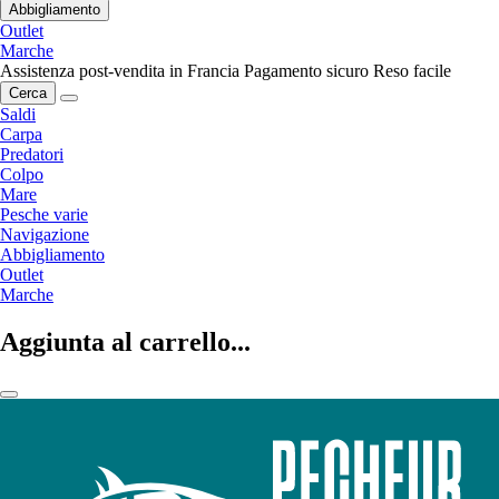
Abbigliamento
Outlet
Marche
Assistenza post-vendita in Francia
Pagamento sicuro
Reso facile
Cerca
Saldi
Carpa
Predatori
Colpo
Mare
Pesche varie
Navigazione
Abbigliamento
Outlet
Marche
Aggiunta al carrello...