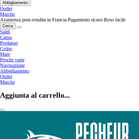
Abbigliamento
Outlet
Marche
Assistenza post-vendita in Francia
Pagamento sicuro
Reso facile
Cerca
Saldi
Carpa
Predatori
Colpo
Mare
Pesche varie
Navigazione
Abbigliamento
Outlet
Marche
Aggiunta al carrello...