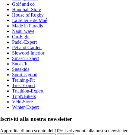
Golf and co
Handball-Store
House of Rugby
La sellerie de Maé
Made in Paradis
Nauti-wave
On-Fight
Padel-Expert
Pet and Garden
Slowood Interior
Smash-Expert
Sneak'In
Sneakids
Sport is good
Training-Fit
Trek-Expert
Triathlon-Expert
TripNBikers
Vélo-Store
Winter-Expert
Iscriviti alla nostra newsletter
Approfitta di uno sconto del 10% iscrivendoti alla nostra newsletter