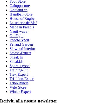
Foot-Store
Galoppostore
Golf and co
Handball-Store
House of Rugby
La sellerie de Maé
Made in Paradis
Nauti-wave
On-Fight
Padel-Expert
Pet and Garden
Slowood Interior
Smash-Expert
Sneak'In
Sneakids
Sport is good
Training-Fit
Trek-Expert
Triathlon-Expert
TripNBikers
Vélo-Store
Winter-Expert
Iscriviti alla nostra newsletter