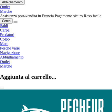
Abbigliamento
Outlet
Marche
Assistenza post-vendita in Francia
Pagamento sicuro
Reso facile
Cerca
Saldi
Carpa
Predatori
Colpo
Mare
Pesche varie
Navigazione
Abbigliamento
Outlet
Marche
Aggiunta al carrello...