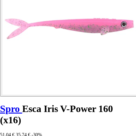
Spro
Esca Iris V-Power 160
(x16)
51,04 €
35,74 €
-30%