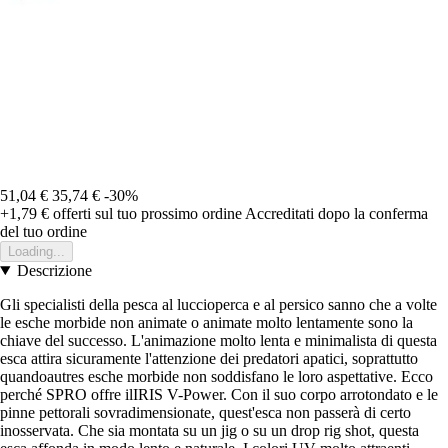
51,04 €
35,74 €
-30%
+1,79 €
offerti sul tuo prossimo ordine
Accreditati dopo la conferma
del tuo ordine
Loading...
Descrizione
Gli specialisti della pesca al luccioperca e al persico sanno che a volte
le esche morbide non animate o animate molto lentamente sono la
chiave del successo. L'animazione molto lenta e minimalista di questa
esca attira sicuramente l'attenzione dei predatori apatici, soprattutto
quandoautres esche morbide non soddisfano le loro aspettative. Ecco
perché SPRO offre ilIRIS V-Power. Con il suo corpo arrotondato e le
pinne pettorali sovradimensionate, quest'esca non passerà di certo
inosservata. Che sia montata su un jig o su un drop rig shot, questa