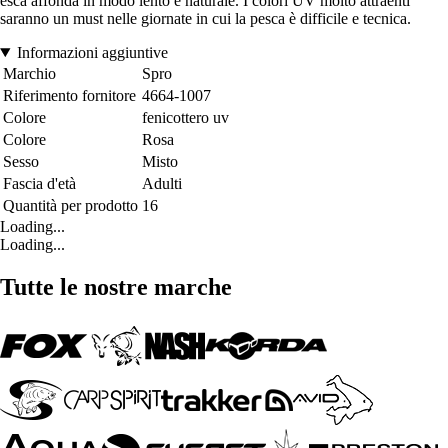
esca affonda in modo lento e naturale. I colori UV molto attraenti
saranno un must nelle giornate in cui la pesca è difficile e tecnica.
Informazioni aggiuntive
Marchio
Spro
Riferimento fornitore
4664-1007
Colore
fenicottero uv
Colore
Rosa
Sesso
Misto
Fascia d'età
Adulti
Quantità per prodotto
16
Loading...
Loading...
Tutte le nostre marche