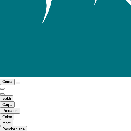
Cerca
Saldi
Carpa
Predatori
Colpo
Mare
Pesche varie