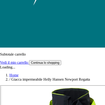
Subtotale carrello
Vedi il mio carrello
Continua lo shopping
Loading...
Home
/
Giacca impermeabile Helly Hansen Newport Regatta