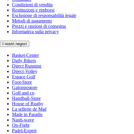
Condizioni di vendita
Restituzioni e rimborsi
Esclusione di responsabilità legale
Metodi di pagamento
Prezzi e opzioni di consegna
Informativa sulla privacy
I nostri negozi
Basket-Center
Daily Bikers
Direct Running
Direct-Volley
Espace Golf
Foot-Store
Galoppostore
Golf and co
Handball-Store
House of Rugby
La sellerie de Maé
Made in Paradis
Nauti-wave
On-Fight
Padel-Expert