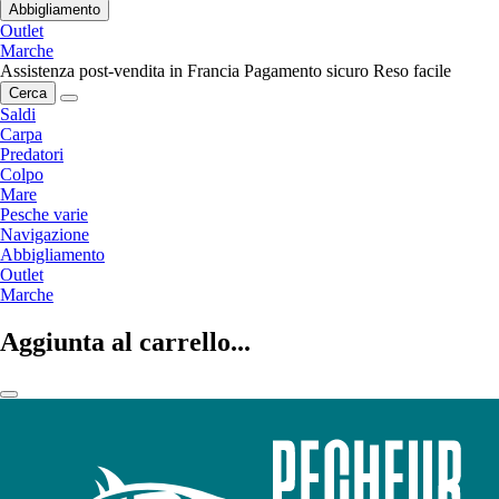
Abbigliamento
Outlet
Marche
Assistenza post-vendita in Francia
Pagamento sicuro
Reso facile
Cerca
Saldi
Carpa
Predatori
Colpo
Mare
Pesche varie
Navigazione
Abbigliamento
Outlet
Marche
Aggiunta al carrello...