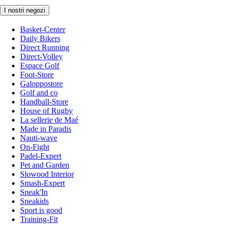
I nostri negozi
Basket-Center
Daily Bikers
Direct Running
Direct-Volley
Espace Golf
Foot-Store
Galoppostore
Golf and co
Handball-Store
House of Rugby
La sellerie de Maé
Made in Paradis
Nauti-wave
On-Fight
Padel-Expert
Pet and Garden
Slowood Interior
Smash-Expert
Sneak'In
Sneakids
Sport is good
Training-Fit