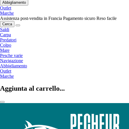
Abbigliamento
Outlet
Marche
Assistenza post-vendita in Francia
Pagamento sicuro
Reso facile
Cerca
Saldi
Carpa
Predatori
Colpo
Mare
Pesche varie
Navigazione
Abbigliamento
Outlet
Marche
Aggiunta al carrello...