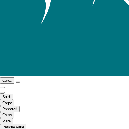
Cerca
Saldi
Carpa
Predatori
Colpo
Mare
Pesche varie