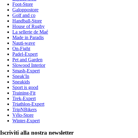
Foot-Store
Galoppostore
Golf and co
Handball-Store
House of Rugby
La sellerie de Maé
Made in Paradis
Nauti-wave
On-Fight
Padel-Expert
Pet and Garden
Slowood Interior
Smash-Expert
Sneak'In
Sneakids
Sport is good
Training-Fit
Trek-Expert
Triathlon-Expert
TripNBikers
Vélo-Store
Winter-Expert
Iscriviti alla nostra newsletter