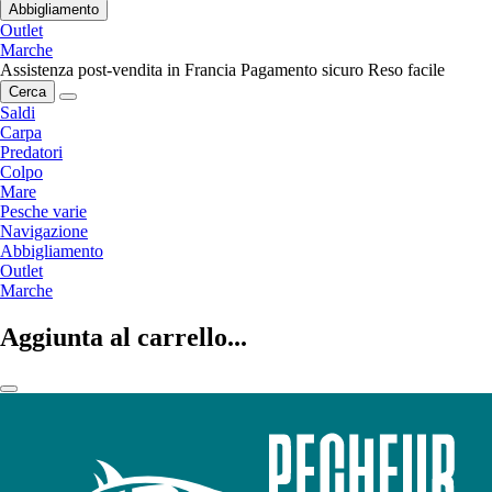
Abbigliamento
Outlet
Marche
Assistenza post-vendita in Francia
Pagamento sicuro
Reso facile
Cerca
Saldi
Carpa
Predatori
Colpo
Mare
Pesche varie
Navigazione
Abbigliamento
Outlet
Marche
Aggiunta al carrello...