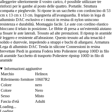
alleggerire ulteriormente il vostro carico, è possibile utilizzare tre
rinforzi per le gambe al posto delle quattro. Portatile. Struttura
compatta e pieghevole. Si ripone in un sacchetto con cordoncino di 53
cm x 13 cm x 13 cm. Ingegneria all'avanguardia. Il telaio in lega di
alluminio DAC esclusivo e i mozzi in resina di nylon uniscono
resistenza e durabilità. Montaggio facile. Le aste con cordino elastico
bloccano il telaio in posizione. Le fibbie di presa a un'estremità aiutano
a fissare le aste laterali. Tessuto ad alte prestazioni. Il ripstop in aramide
è leggero e resistente all'abrasione. Questo tessuto ad alta tenacità è
solido e durevole, impedendo a strappi e buchi di allargarsi. Armatura
Lega di alluminio DAC Tenda in silicone Connessioni in resina
brevettate Piedi in gomma Fodera letto Poliestere ripstop 100D in filo
di aramide Sacchetto di trasporto Poliestere ripstop 100D in filo di
aramide
Informazioni aggiuntive
Marchio
Helinox
Riferimento fornitore
10607R2
Colore
nero
Colore
Nero
Sesso
Misto
Fascia d'età
Adulti
Loading...
Loading...