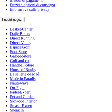
Metodi di pagamento
Prezzi e opzioni di consegna
Informativa sulla privacy
I nostri negozi
Basket-Center
Daily Bikers
Direct Running
Direct-Volley
Espace Golf
Foot-Store
Galoppostore
Golf and co
Handball-Store
House of Rugby
La sellerie de Maé
Made in Paradis
Nauti-wave
On-Fight
Padel-Expert
Pet and Garden
Slowood Interior
Smash-Expert
Sneak'In