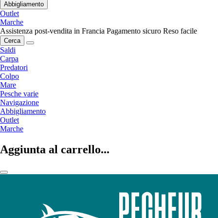
Abbigliamento
Outlet
Marche
Assistenza post-vendita in Francia
Pagamento sicuro
Reso facile
Cerca
Saldi
Carpa
Predatori
Colpo
Mare
Pesche varie
Navigazione
Abbigliamento
Outlet
Marche
Aggiunta al carrello...