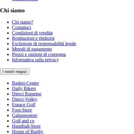
Chi siamo
Chi siamo?
Contattaci
Condizioni di vendita
Restituzioni e rimborsi
Esclusione di responsabilità legale
Metodi di pagamento
Prezzi e opzioni di consegna
Informativa sulla privacy
I nostri negozi
Basket-Center
Daily Bikers
Direct Running
Direct-Volley
Espace Golf
Foot-Store
Galoppostore
Golf and co
Handball-Store
House of Rugby