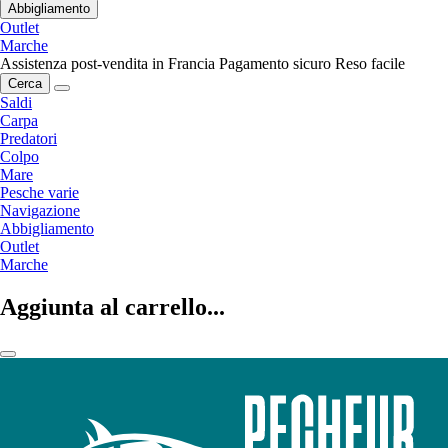
Abbigliamento
Outlet
Marche
Assistenza post-vendita in Francia
Pagamento sicuro
Reso facile
Cerca
Saldi
Carpa
Predatori
Colpo
Mare
Pesche varie
Navigazione
Abbigliamento
Outlet
Marche
Aggiunta al carrello...