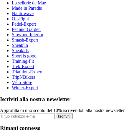
La sellerie de Maé
Made in Paradis
Nauti-wave
On-Fight
Padel-Expert
Pet and Garden
Slowood Interior
Smash-Expert
Sneak'In
Sneakids
Sport is good
Training-Fit
Trek-Expert
Triathlon-Expert
TripNBikers
Vélo-Store
Winter-Expert
Iscriviti alla nostra newsletter
Approfitta di uno sconto del 10% iscrivendoti alla nostra newsletter
Iscriviti
Rimani connesso