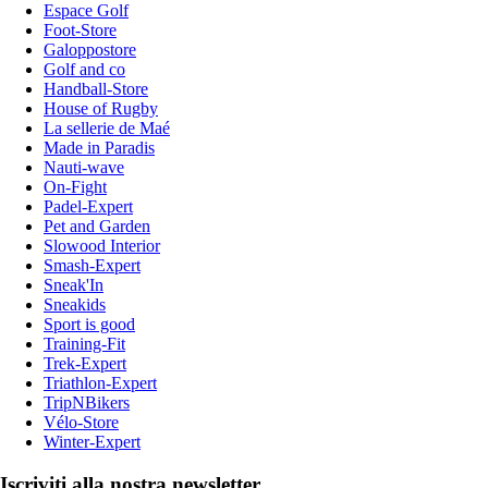
Espace Golf
Foot-Store
Galoppostore
Golf and co
Handball-Store
House of Rugby
La sellerie de Maé
Made in Paradis
Nauti-wave
On-Fight
Padel-Expert
Pet and Garden
Slowood Interior
Smash-Expert
Sneak'In
Sneakids
Sport is good
Training-Fit
Trek-Expert
Triathlon-Expert
TripNBikers
Vélo-Store
Winter-Expert
Iscriviti alla nostra newsletter