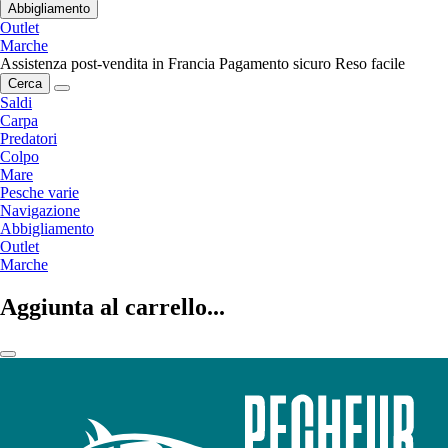
Abbigliamento
Outlet
Marche
Assistenza post-vendita in Francia
Pagamento sicuro
Reso facile
Cerca
Saldi
Carpa
Predatori
Colpo
Mare
Pesche varie
Navigazione
Abbigliamento
Outlet
Marche
Aggiunta al carrello...