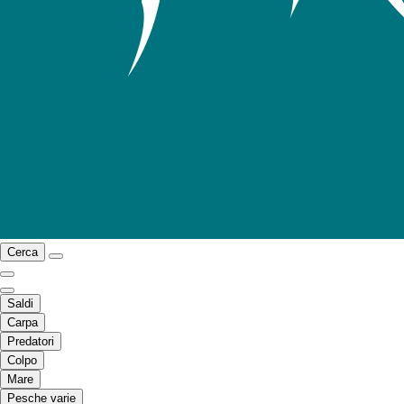
Cerca
Saldi
Carpa
Predatori
Colpo
Mare
Pesche varie