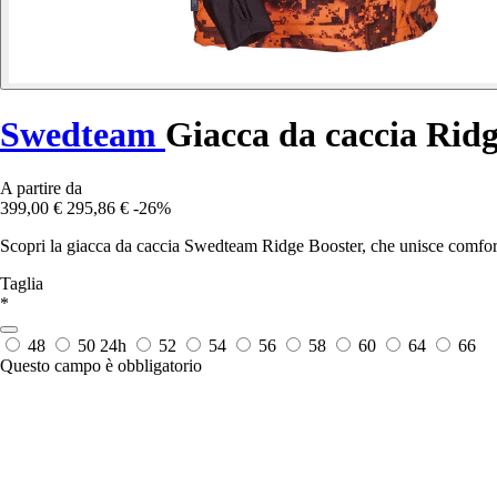
Swedteam
Giacca da caccia Ridg
A partire da
399,00 €
295,86 €
-26%
Scopri la giacca da caccia Swedteam Ridge Booster, che unisce comfort 
Taglia
*
48
50
24h
52
54
56
58
60
64
66
Questo campo è obbligatorio