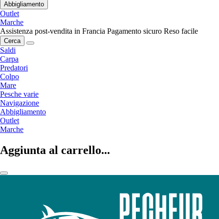
Abbigliamento
Outlet
Marche
Assistenza post-vendita in Francia
Pagamento sicuro
Reso facile
Cerca
Saldi
Carpa
Predatori
Colpo
Mare
Pesche varie
Navigazione
Abbigliamento
Outlet
Marche
Aggiunta al carrello...