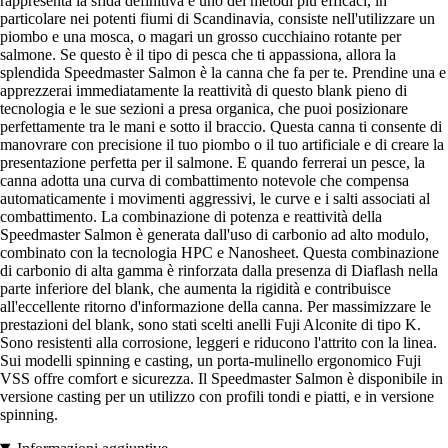
rappresenta la sfida definitiva e uno dei metodi più efficaci, in
particolare nei potenti fiumi di Scandinavia, consiste nell'utilizzare un
piombo e una mosca, o magari un grosso cucchiaino rotante per
salmone. Se questo è il tipo di pesca che ti appassiona, allora la
splendida Speedmaster Salmon è la canna che fa per te. Prendine una e
apprezzerai immediatamente la reattività di questo blank pieno di
tecnologia e le sue sezioni a presa organica, che puoi posizionare
perfettamente tra le mani e sotto il braccio. Questa canna ti consente di
manovrare con precisione il tuo piombo o il tuo artificiale e di creare la
presentazione perfetta per il salmone. E quando ferrerai un pesce, la
canna adotta una curva di combattimento notevole che compensa
automaticamente i movimenti aggressivi, le curve e i salti associati al
combattimento. La combinazione di potenza e reattività della
Speedmaster Salmon è generata dall'uso di carbonio ad alto modulo,
combinato con la tecnologia HPC e Nanosheet. Questa combinazione
di carbonio di alta gamma è rinforzata dalla presenza di Diaflash nella
parte inferiore del blank, che aumenta la rigidità e contribuisce
all'eccellente ritorno d'informazione della canna. Per massimizzare le
prestazioni del blank, sono stati scelti anelli Fuji Alconite di tipo K.
Sono resistenti alla corrosione, leggeri e riducono l'attrito con la linea.
Sui modelli spinning e casting, un porta-mulinello ergonomico Fuji
VSS offre comfort e sicurezza. Il Speedmaster Salmon è disponibile in
versione casting per un utilizzo con profili tondi e piatti, e in versione
spinning.