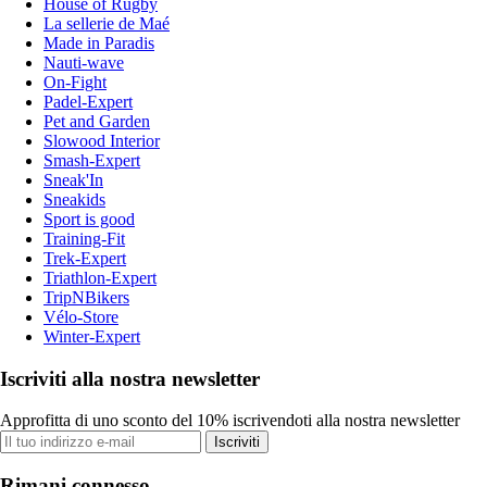
House of Rugby
La sellerie de Maé
Made in Paradis
Nauti-wave
On-Fight
Padel-Expert
Pet and Garden
Slowood Interior
Smash-Expert
Sneak'In
Sneakids
Sport is good
Training-Fit
Trek-Expert
Triathlon-Expert
TripNBikers
Vélo-Store
Winter-Expert
Iscriviti alla nostra newsletter
Approfitta di uno sconto del 10% iscrivendoti alla nostra newsletter
Iscriviti
Rimani connesso