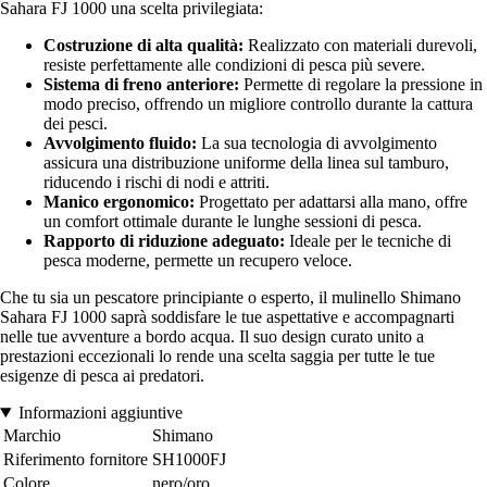
Sahara FJ 1000 una scelta privilegiata:
Costruzione di alta qualità:
Realizzato con materiali durevoli,
resiste perfettamente alle condizioni di pesca più severe.
Sistema di freno anteriore:
Permette di regolare la pressione in
modo preciso, offrendo un migliore controllo durante la cattura
dei pesci.
Avvolgimento fluido:
La sua tecnologia di avvolgimento
assicura una distribuzione uniforme della linea sul tamburo,
riducendo i rischi di nodi e attriti.
Manico ergonomico:
Progettato per adattarsi alla mano, offre
un comfort ottimale durante le lunghe sessioni di pesca.
Rapporto di riduzione adeguato:
Ideale per le tecniche di
pesca moderne, permette un recupero veloce.
Che tu sia un pescatore principiante o esperto, il mulinello Shimano
Sahara FJ 1000 saprà soddisfare le tue aspettative e accompagnarti
nelle tue avventure a bordo acqua. Il suo design curato unito a
prestazioni eccezionali lo rende una scelta saggia per tutte le tue
esigenze di pesca ai predatori.
Informazioni aggiuntive
Marchio
Shimano
Riferimento fornitore
SH1000FJ
Colore
nero/oro