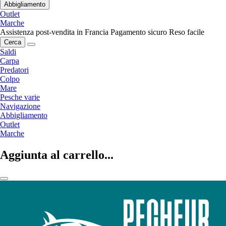
Abbigliamento
Outlet
Marche
Assistenza post-vendita in Francia
Pagamento sicuro
Reso facile
Cerca
Saldi
Carpa
Predatori
Colpo
Mare
Pesche varie
Navigazione
Abbigliamento
Outlet
Marche
Aggiunta al carrello...