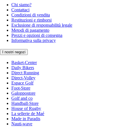
Chi siamo?
Contattaci
Condizioni di vendita
Restituzioni e rimborsi
Esclusione di responsabilità legale
Metodi di pagamento
Prezzi e opzioni di consegna
Informativa sulla privacy
I nostri negozi
Basket-Center
Daily Bikers
Direct Running
Direct-Volley
Espace Golf
Foot-Store
Galoppostore
Golf and co
Handball-Store
House of Rugby
La sellerie de Maé
Made in Paradis
Nauti-wave