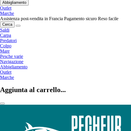
Abbigliamento
Outlet
Marche
Assistenza post-vendita in Francia
Pagamento sicuro
Reso facile
Cerca
Saldi
Carpa
Predatori
Colpo
Mare
Pesche varie
Navigazione
Abbigliamento
Outlet
Marche
Aggiunta al carrello...