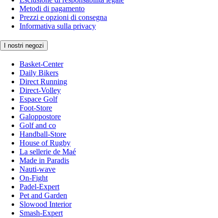
Metodi di pagamento
Prezzi e opzioni di consegna
Informativa sulla privacy
I nostri negozi
Basket-Center
Daily Bikers
Direct Running
Direct-Volley
Espace Golf
Foot-Store
Galoppostore
Golf and co
Handball-Store
House of Rugby
La sellerie de Maé
Made in Paradis
Nauti-wave
On-Fight
Padel-Expert
Pet and Garden
Slowood Interior
Smash-Expert