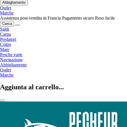
Abbigliamento
Outlet
Marche
Assistenza post-vendita in Francia
Pagamento sicuro
Reso facile
Cerca
Saldi
Carpa
Predatori
Colpo
Mare
Pesche varie
Navigazione
Abbigliamento
Outlet
Marche
Aggiunta al carrello...