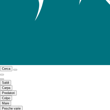
Cerca
Saldi
Carpa
Predatori
Colpo
Mare
Pesche varie