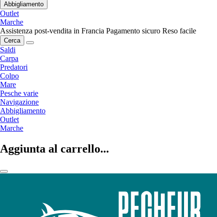
Abbigliamento
Outlet
Marche
Assistenza post-vendita in Francia
Pagamento sicuro
Reso facile
Cerca
Saldi
Carpa
Predatori
Colpo
Mare
Pesche varie
Navigazione
Abbigliamento
Outlet
Marche
Aggiunta al carrello...