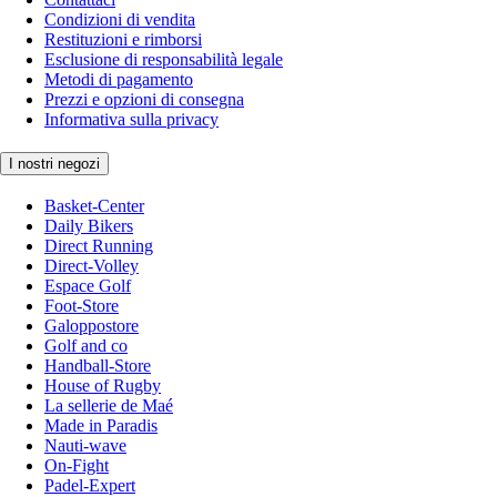
Condizioni di vendita
Restituzioni e rimborsi
Esclusione di responsabilità legale
Metodi di pagamento
Prezzi e opzioni di consegna
Informativa sulla privacy
I nostri negozi
Basket-Center
Daily Bikers
Direct Running
Direct-Volley
Espace Golf
Foot-Store
Galoppostore
Golf and co
Handball-Store
House of Rugby
La sellerie de Maé
Made in Paradis
Nauti-wave
On-Fight
Padel-Expert