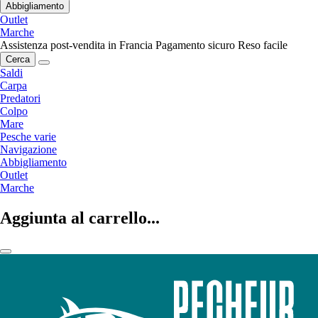
Abbigliamento
Outlet
Marche
Assistenza post-vendita in Francia
Pagamento sicuro
Reso facile
Cerca
Saldi
Carpa
Predatori
Colpo
Mare
Pesche varie
Navigazione
Abbigliamento
Outlet
Marche
Aggiunta al carrello...