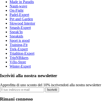
Made in Paradis
Nauti-wave
On-Fight
Padel-Expert
Pet and Garden
Slowood Interior
Smash-Expert
Sneak'In
Sneakids
Sport is good
Training-Fit
Trek-Expert
Triathlon-Expert
TripNBikers
Vélo-Store
Winter-Expert
Iscriviti alla nostra newsletter
Approfitta di uno sconto del 10% iscrivendoti alla nostra newsletter
Iscriviti
Rimani connesso