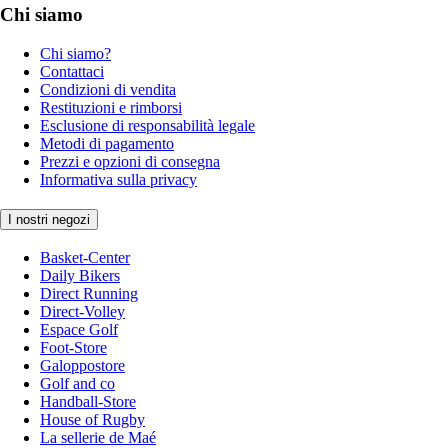
Chi siamo
Chi siamo?
Contattaci
Condizioni di vendita
Restituzioni e rimborsi
Esclusione di responsabilità legale
Metodi di pagamento
Prezzi e opzioni di consegna
Informativa sulla privacy
I nostri negozi
Basket-Center
Daily Bikers
Direct Running
Direct-Volley
Espace Golf
Foot-Store
Galoppostore
Golf and co
Handball-Store
House of Rugby
La sellerie de Maé