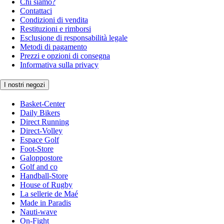
Chi siamo?
Contattaci
Condizioni di vendita
Restituzioni e rimborsi
Esclusione di responsabilità legale
Metodi di pagamento
Prezzi e opzioni di consegna
Informativa sulla privacy
I nostri negozi
Basket-Center
Daily Bikers
Direct Running
Direct-Volley
Espace Golf
Foot-Store
Galoppostore
Golf and co
Handball-Store
House of Rugby
La sellerie de Maé
Made in Paradis
Nauti-wave
On-Fight