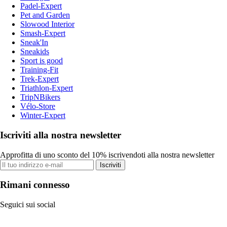
Padel-Expert
Pet and Garden
Slowood Interior
Smash-Expert
Sneak'In
Sneakids
Sport is good
Training-Fit
Trek-Expert
Triathlon-Expert
TripNBikers
Vélo-Store
Winter-Expert
Iscriviti alla nostra newsletter
Approfitta di uno sconto del 10% iscrivendoti alla nostra newsletter
Iscriviti
Rimani connesso
Seguici sui social