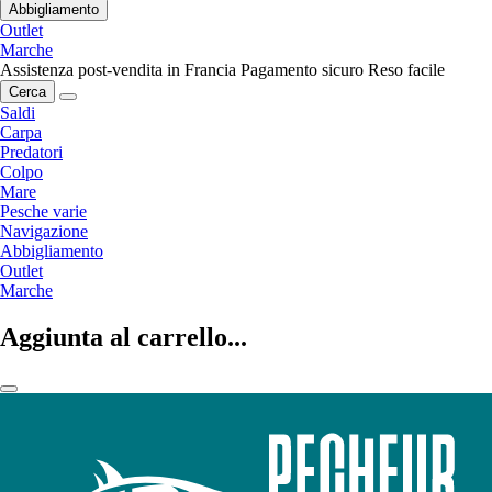
Abbigliamento
Outlet
Marche
Assistenza post-vendita in Francia
Pagamento sicuro
Reso facile
Cerca
Saldi
Carpa
Predatori
Colpo
Mare
Pesche varie
Navigazione
Abbigliamento
Outlet
Marche
Aggiunta al carrello...