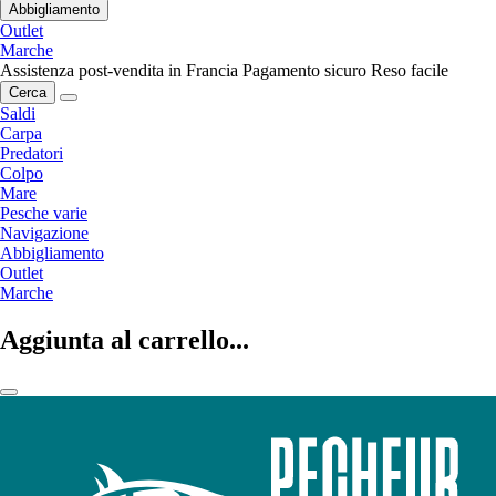
Abbigliamento
Outlet
Marche
Assistenza post-vendita in Francia
Pagamento sicuro
Reso facile
Cerca
Saldi
Carpa
Predatori
Colpo
Mare
Pesche varie
Navigazione
Abbigliamento
Outlet
Marche
Aggiunta al carrello...