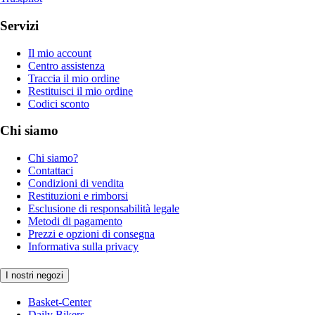
Servizi
Il mio account
Centro assistenza
Traccia il mio ordine
Restituisci il mio ordine
Codici sconto
Chi siamo
Chi siamo?
Contattaci
Condizioni di vendita
Restituzioni e rimborsi
Esclusione di responsabilità legale
Metodi di pagamento
Prezzi e opzioni di consegna
Informativa sulla privacy
I nostri negozi
Basket-Center
Daily Bikers