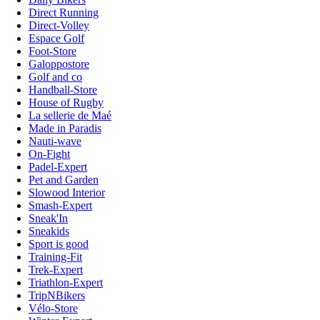
Direct Running
Direct-Volley
Espace Golf
Foot-Store
Galoppostore
Golf and co
Handball-Store
House of Rugby
La sellerie de Maé
Made in Paradis
Nauti-wave
On-Fight
Padel-Expert
Pet and Garden
Slowood Interior
Smash-Expert
Sneak'In
Sneakids
Sport is good
Training-Fit
Trek-Expert
Triathlon-Expert
TripNBikers
Vélo-Store