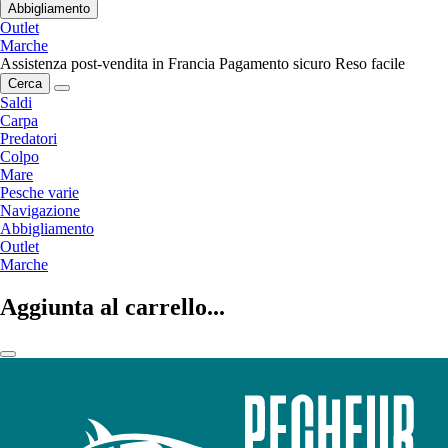
Abbigliamento
Outlet
Marche
Assistenza post-vendita in Francia
Pagamento sicuro
Reso facile
Cerca
Saldi
Carpa
Predatori
Colpo
Mare
Pesche varie
Navigazione
Abbigliamento
Outlet
Marche
Aggiunta al carrello...