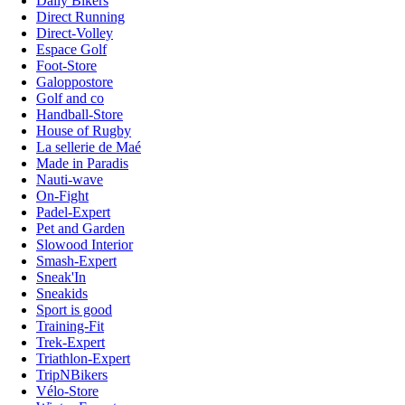
Daily Bikers
Direct Running
Direct-Volley
Espace Golf
Foot-Store
Galoppostore
Golf and co
Handball-Store
House of Rugby
La sellerie de Maé
Made in Paradis
Nauti-wave
On-Fight
Padel-Expert
Pet and Garden
Slowood Interior
Smash-Expert
Sneak'In
Sneakids
Sport is good
Training-Fit
Trek-Expert
Triathlon-Expert
TripNBikers
Vélo-Store