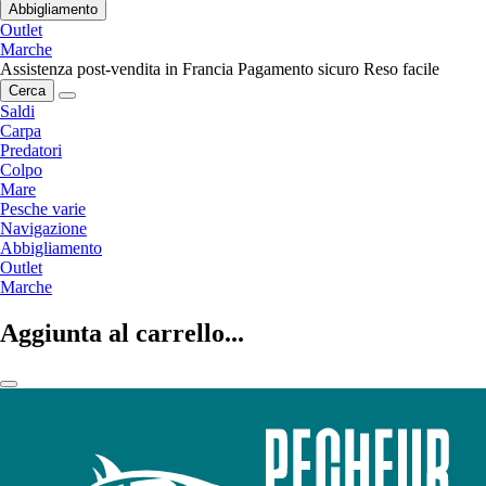
Abbigliamento
Outlet
Marche
Assistenza post-vendita in Francia
Pagamento sicuro
Reso facile
Cerca
Saldi
Carpa
Predatori
Colpo
Mare
Pesche varie
Navigazione
Abbigliamento
Outlet
Marche
Aggiunta al carrello...