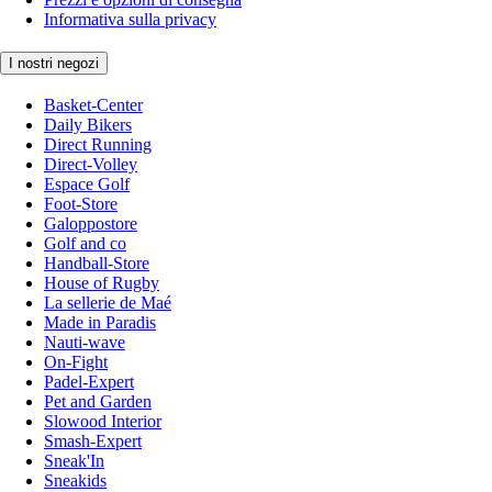
Informativa sulla privacy
I nostri negozi
Basket-Center
Daily Bikers
Direct Running
Direct-Volley
Espace Golf
Foot-Store
Galoppostore
Golf and co
Handball-Store
House of Rugby
La sellerie de Maé
Made in Paradis
Nauti-wave
On-Fight
Padel-Expert
Pet and Garden
Slowood Interior
Smash-Expert
Sneak'In
Sneakids