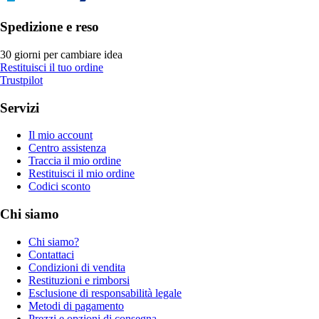
Spedizione e reso
30 giorni per cambiare idea
Restituisci il tuo ordine
Trustpilot
Servizi
Il mio account
Centro assistenza
Traccia il mio ordine
Restituisci il mio ordine
Codici sconto
Chi siamo
Chi siamo?
Contattaci
Condizioni di vendita
Restituzioni e rimborsi
Esclusione di responsabilità legale
Metodi di pagamento
Prezzi e opzioni di consegna