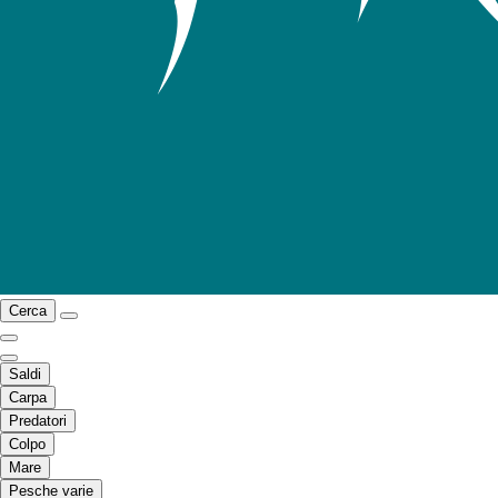
Cerca
Saldi
Carpa
Predatori
Colpo
Mare
Pesche varie