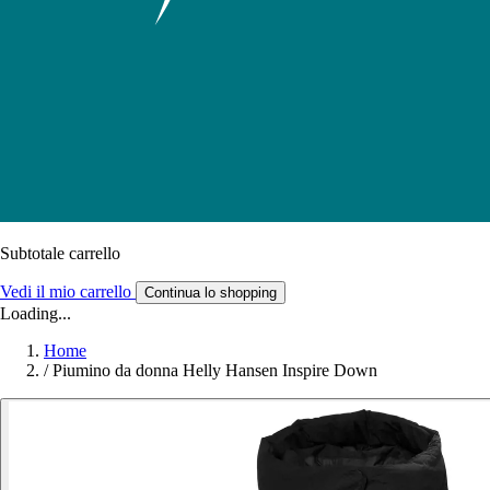
Subtotale carrello
Vedi il mio carrello
Continua lo shopping
Loading...
Home
/
Piumino da donna Helly Hansen Inspire Down