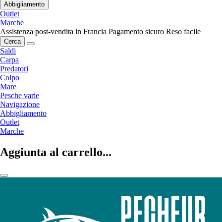
Abbigliamento
Outlet
Marche
Assistenza post-vendita in Francia
Pagamento sicuro
Reso facile
Cerca
Saldi
Carpa
Predatori
Colpo
Mare
Pesche varie
Navigazione
Abbigliamento
Outlet
Marche
Aggiunta al carrello...