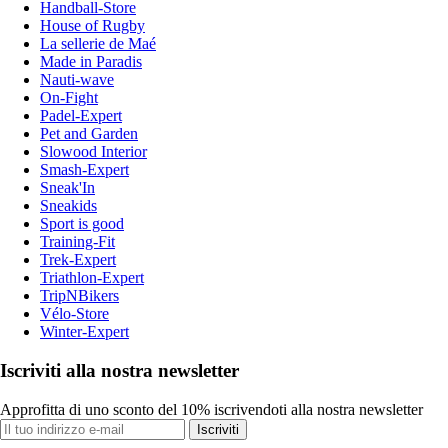
Handball-Store
House of Rugby
La sellerie de Maé
Made in Paradis
Nauti-wave
On-Fight
Padel-Expert
Pet and Garden
Slowood Interior
Smash-Expert
Sneak'In
Sneakids
Sport is good
Training-Fit
Trek-Expert
Triathlon-Expert
TripNBikers
Vélo-Store
Winter-Expert
Iscriviti alla nostra newsletter
Approfitta di uno sconto del 10% iscrivendoti alla nostra newsletter
Iscriviti