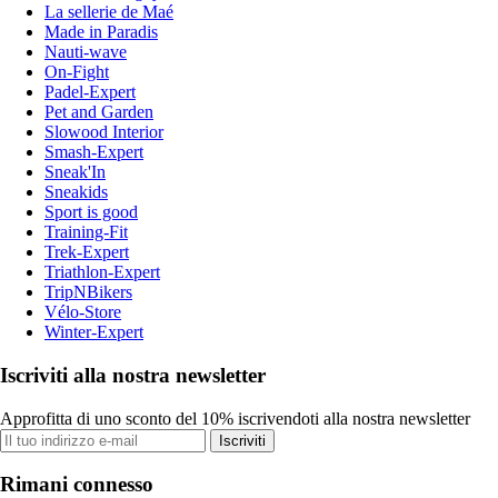
La sellerie de Maé
Made in Paradis
Nauti-wave
On-Fight
Padel-Expert
Pet and Garden
Slowood Interior
Smash-Expert
Sneak'In
Sneakids
Sport is good
Training-Fit
Trek-Expert
Triathlon-Expert
TripNBikers
Vélo-Store
Winter-Expert
Iscriviti alla nostra newsletter
Approfitta di uno sconto del 10% iscrivendoti alla nostra newsletter
Iscriviti
Rimani connesso