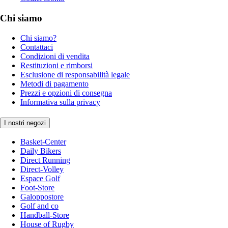
Chi siamo
Chi siamo?
Contattaci
Condizioni di vendita
Restituzioni e rimborsi
Esclusione di responsabilità legale
Metodi di pagamento
Prezzi e opzioni di consegna
Informativa sulla privacy
I nostri negozi
Basket-Center
Daily Bikers
Direct Running
Direct-Volley
Espace Golf
Foot-Store
Galoppostore
Golf and co
Handball-Store
House of Rugby