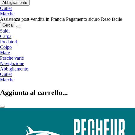
Abbigliamento
Outlet
Marche
Assistenza post-vendita in Francia
Pagamento sicuro
Reso facile
Cerca
Saldi
Carpa
Predatori
Colpo
Mare
Pesche varie
Navigazione
Abbigliamento
Outlet
Marche
Aggiunta al carrello...